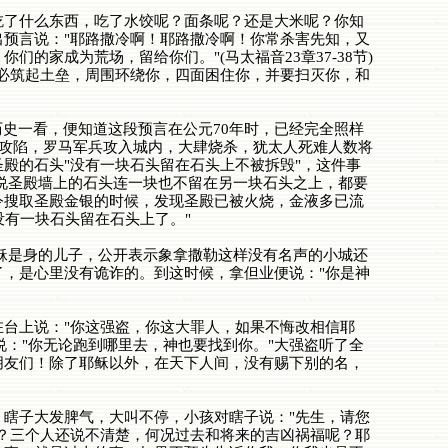
了什么东西，吃了水饺呢？面条呢？还是大米呢？你知
预言说："耶路撒冷啊！耶路撒冷啊！你常杀害先知，又
家成为荒场，留给你们。"(马太福音23章37-38节)
必筑起土垒，周围环绕你，四面困住你，并要扫灭你，和
历史一看，便知道这段预言在公元70年时，已经完全照样
被攻陷，罗马军兵攻入城内，大肆烧杀，犹太人死难人数将
殿的石头"没有一块石头留在石头上不被拆毁"，这件事
说圣殿墙上的石头连一块也不留在另一块石头之上，都要
令搜取圣殿金银的时候，发现圣殿已被火烧，金液多已流
没有一块石头留在石头上了。"
稣是身的儿子，公开表示象拿撒勒这样没有名声的小城还
，是心里没有诡诈的。到这时候，拿但业便说："你是神
台上说："你这强盗，你这大罪人，如果不悔改相信耶
说："你无论跑到哪里去，神也要找到你。"大强盗听了全
朋友们！除了耶稣以外，在天下人间，没有赐下别的名，
瞎子大发脾气，大叫不停，小孩对瞎子说："先生，请您
？三个人还说不清楚，何况过去和将来的吉凶祸福呢？耶