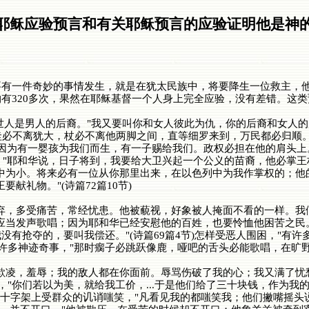
耶稣应验预言和有关耶稣预言的应验证明他是神
一件奇妙的事情发生，就是在犹太民族中，将要降生一位救主，他
有320多次，果然在耶稣基督一个人身上完全应验，没有差错。这
人是男人的后裔。"我又要叫你和女人彼此为仇，你的后裔和女人的
"圭必不离犹大，杖必不离他两脚之间，直等细罗来到，万民都必归顺。"
节)"因为有一婴孩为我们而生，有一子赐给我们。政权必担在他的肩头
，"耶和华说，日子将到，我要给大卫兴起一个公义的苗裔，他必掌王权
中为小。将来必有一位从你那里出来，在以色列中为我作掌权的；他的根
献礼物。"(诗篇72篇10节)
多受痛苦，常经忧患。他被藐视，好象被人掩面不看的一样。我们也不
当发声歌唱；因为耶和华已经安慰他的百姓，也要怜恤他困苦之民。"(
有抢夺的，要叫我偿还。"(诗篇69篇4节)怎样受恶人围困，"有
样行了许多神迹奇事，"那时瘸子必跳跃像鹿，哑吧的舌头必能歌唱，在旷野
凌，羞辱；我的敌人都在你面前。辱骂伤破了我的心；我又满了忧
出卖，"你们若以为美，就给我工价，...于是他们给了三十块钱，作为我的
节) 在十字架上受群众的讥诮嗤笑，"凡看见我的都嗤笑我；他们撇嘴