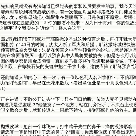
知的灵就没有办法知道已经过去的事和以后要发生的事。我今天吃
耶稣时常说到将来必成的事。有一次他面对圣城耶路撒冷向门徒发出
儿女，好象母鸡把小鸡聚集在翅膀底下，只是你们不愿意。看哪！你们的
奈这事现在是隐藏的，叫你的眼看不出来；因为日子将到，你的仇敌
是看见这殿宇吗？我实在告诉你们，将来在这里，
4章2节)我们读了耶稣对于耶路撒冷圣城这种预言之后，再打开犹太
面相持了140日的时间，犹太人断了军火和后援，耶路撒冷城很快
预言所说被火焚烧；只是在预言之中有件顶希奇的说法，就是连这圣
预言它将要遭毁灭，也可以预言其中人民将要被掳去，但是怎么可以
四围的墙壁都是用金皮包镶，直到罗马提多将军攻进耶路撒冷城，下
拆毁全殿，在每块石头的夹缝中把金子拿出来，这便应验了耶稣预言"
能知道人的内心。 有一次，有一位以色列人名叫拿但业，不信耶
力招呼他以前，早已在无花果数底下看出拿但业是一个真以色列人了
1)
在讲道，不敢公开进去坐下，只在门口偷听。传道人受圣灵感动在
么知道我是强盗呢？"他便换了一个地方，站在门旁细听，不久台上便
话吗？散会之后，就和传道人一同跪下祷告，接受耶稣作他的救主。
投皮球，忽然一个球飞来，打中瞎子先生的鼻子，痛的没法形容，
请您算一算是谁打中了您的鼻子？"朋友，你想那位瞎子算得出来吗