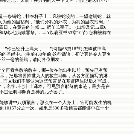
牵到宰杀之地，又象羊在剪毛的人手下无声，他也是这样不开
造一条铜蛇，挂在杆子上；凡被蛇咬的，一望这铜蛇，就
衣，又为他的里拈阄，"他们分我的外衣，为我的里衣拈阄。"
十四日，在黄昏的时候......把羊羔宰了。"(出埃及记12章6
以他为赎罪祭。......"(以赛亚书53章10节) 怎样被葬在
升上高天，......"(诗篇68篇18节) 怎样被神高
旧约的圣经中。(生前450年前)这些话语，初听真是令人莫名
一丝一毫的差错，请问各位朋友：
？再看各教的教主，哪─位在他出生以前，预先已有预
启示，把那将要降世为人的救主耶稣，从各方面描写的淋
，而且我们不能认为这些预言是在基督降生以后才写成，
文了，名字叫七十士译本。可见预言耶稣的事迹，最少是在
，不过证明耶稣真是神的儿子罢了。
能够讲中八项预言，那么在一个人身上，它可能发生的机
到10157分之一次。如果是300多项预言都能讲中在一个