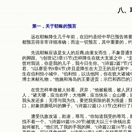
八、
第一，关于耶稣的预言
远在耶稣降生几千年前，在旧约圣经中早巳预告将要有
都预言得非常详细准确；而这一切预言，其中重要的，约
先说耶稣应该是女人的后裔,由童女而生，不象普通世
的脚跟。"(创世记3章15节)怎样降生在犹大支派之中，
曾对我说，你是我的儿子，我今日生你。"(诗篇2篇7
君。"(以赛亚书9章6节)并且是降生在大卫王的后代家中
生在伯利恒小城中。"伯利恒，以法他阿，你在犹大诸城
博士来献礼物，"他施和海岛的王要进贡；示巴和西巴的王要
在世怎样卑微被人轻看、厌弃，"他被藐视，被人厌弃，
人，"诸天哪，应当欢呼；大地啊，应当快乐；众山哪，应
我头发还多；无理与我为仇，要把我剪除的甚为强盛；我没
口，好象抓撕吼叫的狮子。"(诗篇22篇12-13节)怎
遭受仇敌攻逼，欺凌，辱骂，"你知道我受的辱骂，欺
找不着一个。"(诗篇69篇19-20节)被犹大以三十块钱
如何被扎，"他们扎了我的手我的脚。"(诗篇22篇16