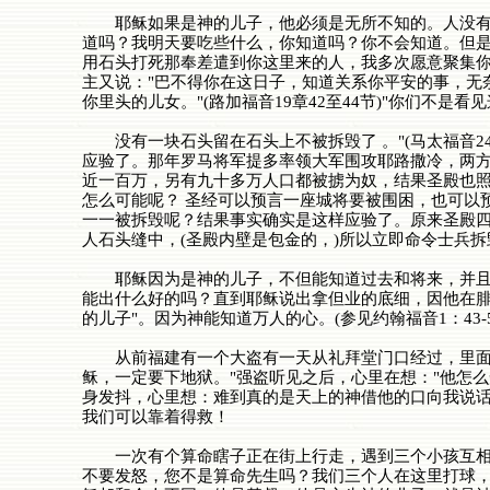
耶稣如果是神的儿子，他必须是无所不知的。人没有先
道吗？我明天要吃些什么，你知道吗？你不会知道。但是
用石头打死那奉差遣到你这里来的人，我多次愿意聚集你的
主又说："巴不得你在这日子，知道关系你平安的事，无
你里头的儿女。"(路加福音19章42至44节)"你们不
没有一块石头留在石头上不被拆毁了 。"(马太福音2
应验了。那年罗马将军提多率领大军围攻耶路撒冷，两方
近一百万，另有九十多万人口都被掳为奴，结果圣殿也照
怎么可能呢？ 圣经可以预言一座城将要被围困，也可以
一一被拆毁呢？结果事实确实是这样应验了。原来圣殿
人石头缝中，(圣殿内壁是包金的，)所以立即命令士兵
耶稣因为是神的儿子，不但能知道过去和将来，并且还
能出什么好的吗？直到耶稣说出拿但业的底细，因他在腓
的儿子"。因为神能知道万人的心。(参见约翰福音1：43-5
从前福建有一个大盗有一天从礼拜堂门口经过，里面正
稣，一定要下地狱。"强盗听见之后，心里在想："他怎
身发抖，心里想：难到真的是天上的神借他的口向我说
我们可以靠着得救！
一次有个算命瞎子正在街上行走，遇到三个小孩互相拋
不要发怒，您不是算命先生吗？我们三个人在这里打球，