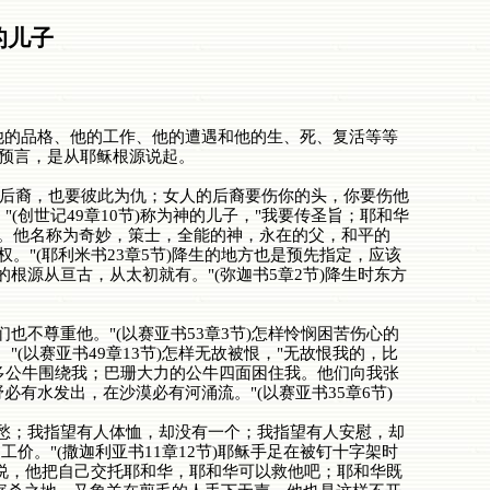
的儿子
的品格、他的工作、他的遭遇和他的生、死、复活等等
类预言，是从耶稣根源说起。
后裔，也要彼此为仇；女人的后裔要伤你的头，你要伤他
(创世记49章10节)称为神的儿子，"我要传圣旨；耶和华
上。他名称为奇妙，策士，全能的神，永在的父，和平的
。"(耶利米书23章5节)降生的地方也是预先指定，应该
源从亘古，从太初就有。"(弥迦书5章2节)降生时东方
尊重他。"(以赛亚书53章3节)怎样怜悯困苦伤心的
以赛亚书49章13节)怎样无故被恨，"无故恨我的，比
许多公牛围绕我；巴珊大力的公牛四面困住我。他们向我张
必有水发出，在沙漠必有河涌流。"(以赛亚书35章6节)
愁；我指望有人体恤，却没有一个；我指望有人安慰，却
工价。"(撒迦利亚书11章12节)耶稣手足在被钉十字架时
摇头说，他把自己交托耶和华，耶和华可以救他吧；耶和华既