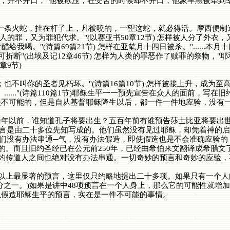
受苦忍辱，并不开口，"他被欺压，在受苦的时候却不开口；他象羊羔被
条火蛇，挂在杆子上，凡被咬的，一望这蛇，就必得活。摩西便制
当多人的罪，又为罪犯代求。"(以赛亚书50章12节) 怎样被人分了外
拿醋给我喝。"(诗篇69篇21节) 怎样在亚笔月十四日被杀。"......本月
可折断"(出埃及记12章46节) 怎样为人类的罪恶作了赎罪的祭物，"耶和华
章9节)
的圣者见朽坏。"(诗篇16篇10节) 怎样被接上升，成为至高，"你已经
...."(诗篇110篇1节)耶稣生平一一预先宣告在众人的面前，写在
是不可能的，但是自从基督耶稣降生以后，都一件一件地应验，没有
以前，谁知道孔子将要出生？五百年前有谁预告莎士比亚将要出世
预言是由二十多位先知写成的。他们虽然没有见过耶稣，却凭着神的
们没有办法串通─气，没有办法假造，即使假造也是不会准确应验的
完的。而且旧约圣经已在公元前250年，已经由希伯来文翻译成希腊
新约传道人之间也绝对没有办法串通。一切奇妙的预言和奇妙的应验
以上最显著的预言，这里仅只约略地提出二十多项。如果只有一个人
万分之一。)如果是讲中48项预言在一个人身上，那么它的可能性就增加
以假造耶稣生平的预言，实在是一件不可能的事情。