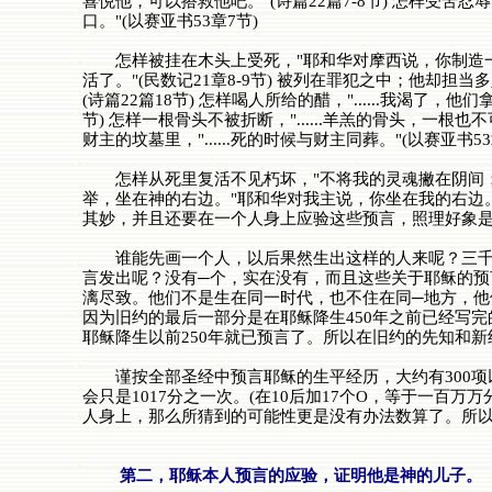
喜悦他，可以搭救他吧。"(诗篇22篇7-8节) 怎样
口。"(以赛亚书53章7节)
怎样被挂在木头上受死，"耶和华对摩西说，你制造一
活了。"(民数记21章8-9节) 被列在罪犯之中；他却担
(诗篇22篇18节) 怎样喝人所给的醋，"......我渴了，他们
节) 怎样一根骨头不被折断，"......羊羔的骨头，一根也不
财主的坟墓里，"......死的时候与财主同葬。"(以赛亚书53
怎样从死里复活不见朽坏，"不将我的灵魂撇在阴间；也不叫你
举，坐在神的右边。"耶和华对我主说，你坐在我的右边。..
其妙，并且还要在一个人身上应验这些预言，照理好象
谁能先画一个人，以后果然生出这样的人来呢？三千年
言发出呢？没有─个，实在没有，而且这些关于耶稣的
漓尽致。他们不是生在同一时代，也不住在同─地方，他
因为旧约的最后一部分是在耶稣降生450年之前已经写
耶稣降生以前250年就已预言了。所以在旧约的先知和
谨按全部圣经中预言耶稣的生平经历，大约有300项
会只是1017分之一次。(在10后加17个O，等于一百万
人身上，那么所猜到的可能性更是没有办法数算了。所
第二，耶稣本人预言的应验，证明他是神的儿子。