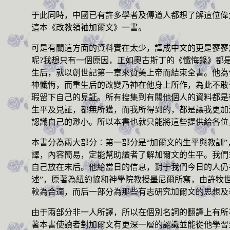
于此同時，中國已有許多學者及傳道人都想了解這位偉
這本《改教領袖加爾文》一書。
可是有關這方面的資料實在太少，譯成中文的更是寥寥
呢
?
我想只有一個原因，正如奧古斯丁的《懺悔錄》都
生后，就以創世記第一章來贊美上帝而結束全書。他為
神懺悔，而重生后的改變乃神在他身上所作，為此不敢
瑕留下自己的見証。所有搜集到有關他個人的資料都是
生平及見証，都無所獲，而我所得到的，都是讓我更加
認識自己的渺小。所以本書也就只能將這些提供給各位
本書分為兩大部分︰第一部分是“加爾文的生平與教訓
譯，內容簡易，定能幫助讀者了解加爾文的生平。我們
自己放在末后。他給當日的信息，對于我們今日的人仍
述”，原著為紐約協和神學院教授墨尼爾所寫，由許牧
較為合適，而后一部分為那些有志研究加爾文的思想及
由于兩部分非一人所譯，所以在個別名詞的翻譯上有所
著本書使讀者對加爾文有更深一層的認識並能從他學習