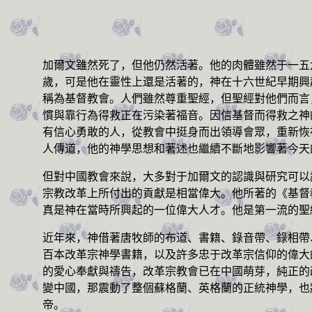
加爾文雖然死了，但他仍然活著。他的肉體雖然于一五
歲，可是他在靈性上還是活著的，神在十六世紀早期興
稱為基督教會。人們雖然尊重聖經，但聖經對他們而言
慣與靠行為得救正在污染著福音。因信基督而得救之神
有信心勇敢的人，從教會中挺身而出領導會眾，重新恢
人傳道，他的神學思想和著述也繼續不斷地影響著今天
但對中國教會來說，大多對于加爾文的認識與研究可以
宗教改革上所付出的貢獻是相當偉大。他所著的《基督
真是神在當時所興起的一位偉大人才。他是第一流的聖
近年來，神借著唐牧師的布道、書籍、錄音帶、錄相帶
百本改革宗神學書籍，以及許多忠于改革宗信仰的偉大
的愛心奉獻與禱告，改革宗教會已在中國萌芽，純正的
變中國，那震動了整個蘇格蘭、英格蘭的正統神學，也
帝。